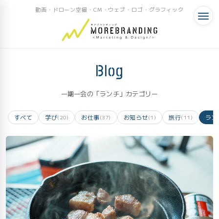
動画・ドローン空撮・CM・ウェブ・ロゴ・グラフィック
Blog
一期一会の「ランチ」カテゴリー
すべて
学び
お仕事
お知らせ
旅行
ラン
(20)
(37)
(1)
(11)