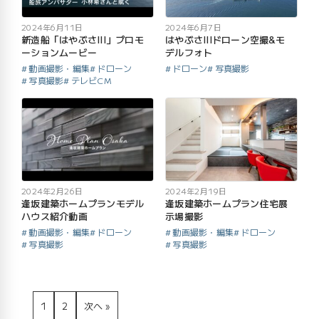
2024年6月11日
2024年6月7日
新造船「はやぶさIII」プロモ
はやぶさIIIドローン空撮&モ
ーションムービー
デルフォト
動画撮影・編集
ドローン
ドローン
写真撮影
写真撮影
テレビCM
2024年2月26日
2024年2月19日
逢坂建築ホームプランモデル
逢坂建築ホームプラン住宅展
ハウス紹介動画
示場撮影
動画撮影・編集
ドローン
動画撮影・編集
ドローン
写真撮影
写真撮影
1
2
次へ »