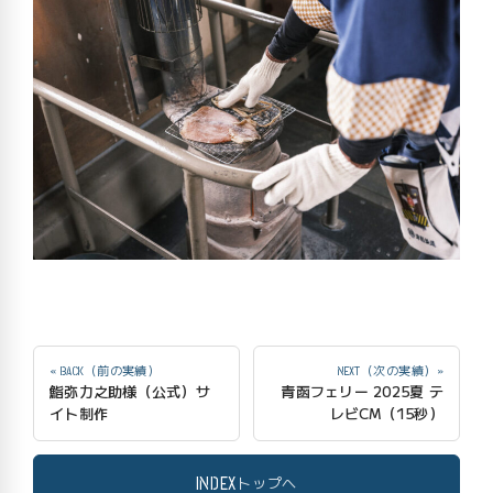
« BACK（前の実績）
NEXT（次の実績）»
鮨弥力之助様（公式）サ
青函フェリー 2025夏 テ
イト制作
レビCM（15秒）
INDEX
トップへ