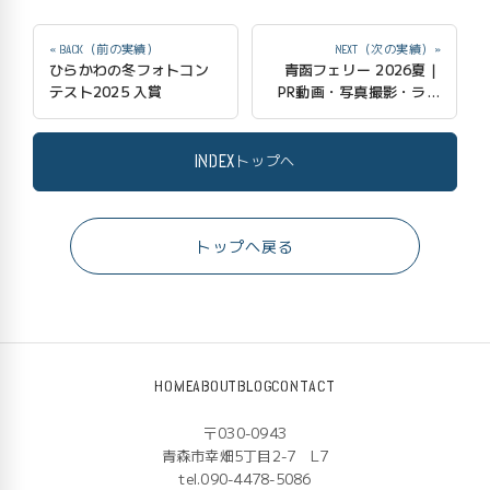
« BACK（前の実績）
NEXT（次の実績）»
ひらかわの冬フォトコン
青函フェリー 2026夏｜
テスト2025 入賞
PR動画・写真撮影・ラジ
オCM制作
INDEX
トップへ
トップへ戻る
HOME
ABOUT
BLOG
CONTACT
〒030-0943
青森市幸畑5丁目2-7 L7
tel.090-4478-5086