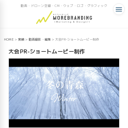
動画・ドローン空撮・CM・ウェブ・ロゴ・グラフィック
HOME
>
実績
>
動画撮影・編集
>
大会PR-ショートムービー制作
大会PR-ショートムービー制作