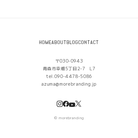
HOME
ABOUT
BLOG
CONTACT
〒030-0943
青森市幸畑5丁目2-7 L7
tel.090-4478-5086
azuma@morebranding.jp
©
morebranding